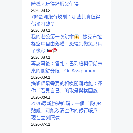
時機，玩得舒服又值得
2026-08-02
7條歐洲旅行規則：哪些其實值得
偶爾打破？
2026-08-01
我的老公第一次跳傘
| 捷克布拉
格空中自由落體：恐懼到微笑只用
了幾秒
2026-08-01
專訪幕後：雷扎・巴列維與伊朗未
來的關鍵分歧｜On Assignment
2026-08-01
攝影師最需要的相機關鍵功能：讓
你「看見自己」的取景與構圖感
2026-08-01
2026最新旅遊詐騙：一個「偽QR
貼紙」可能秒清空你的銀行帳戶！
現在立刻照做
2026-07-31