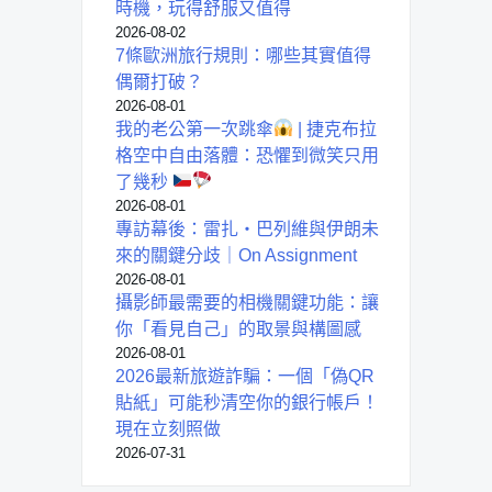
時機，玩得舒服又值得
2026-08-02
7條歐洲旅行規則：哪些其實值得
偶爾打破？
2026-08-01
我的老公第一次跳傘
| 捷克布拉
格空中自由落體：恐懼到微笑只用
了幾秒
2026-08-01
專訪幕後：雷扎・巴列維與伊朗未
來的關鍵分歧｜On Assignment
2026-08-01
攝影師最需要的相機關鍵功能：讓
你「看見自己」的取景與構圖感
2026-08-01
2026最新旅遊詐騙：一個「偽QR
貼紙」可能秒清空你的銀行帳戶！
現在立刻照做
2026-07-31