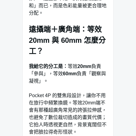
和」而已，而是色彩能量被更合理地
分配。
遠攝端＋廣角端：等效
20mm 與 60mm 怎麼分
工？
我給它的分工是：
等效
20mm
負責
「參與」，等效
60mm
負責「觀察與
凝視」。
Pocket 4P 的雙焦段設計，讓你不用
在旅行中頻繁換鏡。等效20mm端不
會有那種超廣角常見的誇張拉伸感，
也避免了數位裁切造成的畫質代價；
它拍人時透視更自然，背景寬闊但不
會把臉拉得奇形怪狀。