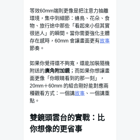
等效60mm端則更像是把注意力抽離
環境，集中到細節：蜂鳥、花朵、食
物、旅行途中那些「看起來小但其實
很迷人」的瞬間。當你需要強化主體
存在感時，60mm 會讓畫面更有
故事
節奏。
如果你覺得還不夠寬，還能加裝隨機
附送的
廣角附加鏡
；而如果你想讓畫
面更像「你眼睛看到的那一刻」，
20mm＋60mm 的組合剛好能對應兩
種觀看方式：一個講
故事
、一個講重
點。
雙鏡頭雲台的實戰：比
你想像的更省事