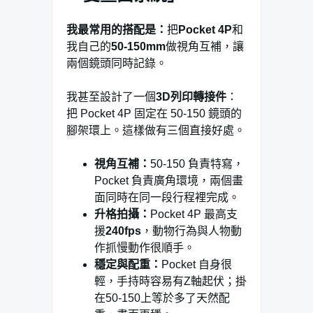
我最常用的搭配是：
把
Pocket 4P
和
我自己的
50-150mm
做視角互補，讓
兩個鏡頭同時記錄。
我甚至設計了一個
3D列印轉接件
：
把 Pocket 4P 固定在 50-150 鏡頭的
腳架環上。這樣做有三個直接好處。
視角互補：
50-150 負責特寫，
Pocket 負責廣角環境，兩個畫
面同時在同一段行程裡完成。
升格拍攝：
Pocket 4P 最高支
援
240fps
，動物行為與人物動
作抓慢動作很順手。
穩定與配重：
Pocket 自身很
輕，手持時容易有Z軸起伏；掛
在50-150上等於多了天然配