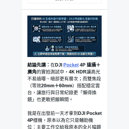
結論先講：
在
DJI
Pocket
4P 遠攝＋
廣角
的實拍測試中，
4K HDR
讓高光
不易過曝、暗部更有層次；而雙焦段
（等效
20mm＋60mm
）搭配穩定雲
台，讓旅行與日常紀錄更「懶得換
鏡」也更敢把握瞬間。
我是在出發前一天才拿到
DJI Pocket
4P
樣機，原本以為它只是輔助機
位：主要工作交給我原本的全片幅鏡