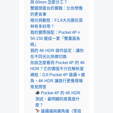
與 60mm 怎麼分工？
雙鏡頭雲台的實戰：比你想像
的更省事
暗光與動態：F1.8大光圈在雨
林有多好用？
我的實際搭配：Pocket 4P＋
50-150 變成一套「雙畫面系
統」
我的 4K HDR 操作設定：讓你
在不同光比快速切換
你該怎麼看待 Pocket 4P 的 4K
HDR？它的價值不只在解析度
總結：DJI Pocket 4P 遠攝＋廣
角，4K HDR 讓旅行更像現場
常見問答
Pocket 4P 的 4K HDR
測試，最明顯的差異是什
麼？
遠攝端與廣角端（等效