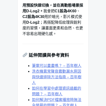
用預設快速切換，並在高動態場景採
用D-Log2。
我會把
C1設為4K60
、
C2設為4K30
用於暗光，影片模式使
用
D-Log2
；再搭配降低紋理與銳利
度的習慣，讓畫面更柔和自然、也更
不容易出現硬化感。
延伸閱讀與參考資料
筆電可以畫畫嗎？ – 百年樹人
洗衣機異常聲音震動漏水原因
與快速排除方法指南 – 百年樹
人
如何在學習中處理資訊過載的
問題？ – 百年樹人
如何解決PDF檔案播放時無法
全螢幕的問題？ – 百年樹人