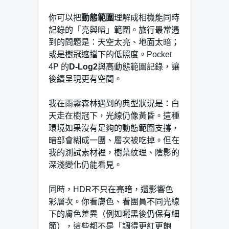
你可以把
動態範圍
理解成相機能同時
記錄的「亮與暗」範圍。旅行最常遇
到的問題是：天空太亮、地面太暗；
或是樹冠遮擋下的低照度。Pocket
4P 的
D-Log2
與高動態範圍記錄，讓
後續呈現更有空間。
我在雨霧森林遇到的典型狀況是：白
天走在樹冠下，光線仍像黃昏。這種
環境如果沒有足夠的動態範圍支撐，
暗部會糊成一團、層次被吃掉。但在
我的測試素材裡，樹葉紋理、陰影的
深淺變化仍能看見。
同時，HDR不只在亮暗，還影響色
彩層次。你看膚色、看團員不同光線
下的膚色差異（例如曬黑後仍保有細
節），這些都不是「調得更紅更飽