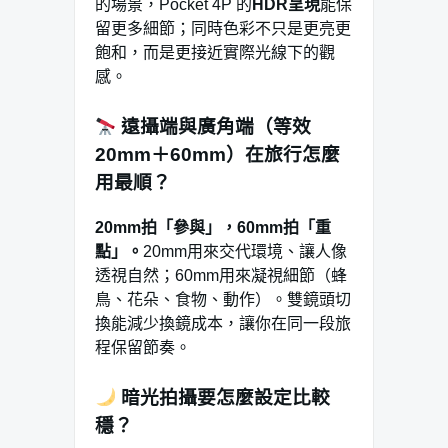
的場景，Pocket 4P 的
HDR呈現
能保
留更多細節；同時色彩不只是更亮更
飽和，而是更接近實際光線下的觀
感。
遠攝端與廣角端（等效
20mm＋60mm）在旅行怎麼
用最順？
20mm拍「參與」，60mm拍「重
點」。
20mm用來交代環境、讓人像
透視自然；60mm用來凝視細節（蜂
鳥、花朵、食物、動作）。雙鏡頭切
換能減少換鏡成本，讓你在同一段旅
程保留節奏。
暗光拍攝要怎麼設定比較
穩？