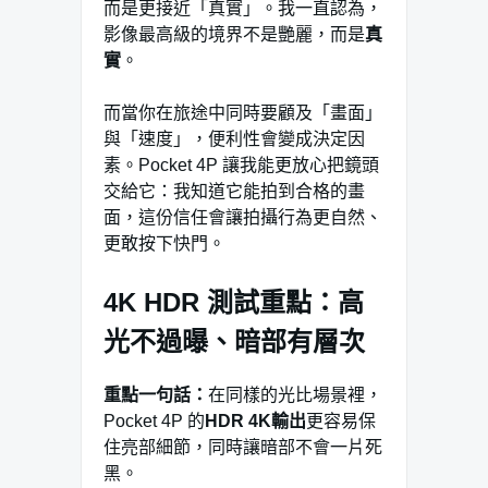
而是更接近「真實」。我一直認為，
影像最高級的境界不是艷麗，而是
真
實
。
而當你在旅途中同時要顧及「畫面」
與「速度」，便利性會變成決定因
素。Pocket 4P 讓我能更放心把鏡頭
交給它：我知道它能拍到合格的畫
面，這份信任會讓拍攝行為更自然、
更敢按下快門。
4K HDR 測試重點：高
光不過曝、暗部有層次
重點一句話：
在同樣的光比場景裡，
Pocket 4P 的
HDR 4K輸出
更容易保
住亮部細節，同時讓暗部不會一片死
黑。