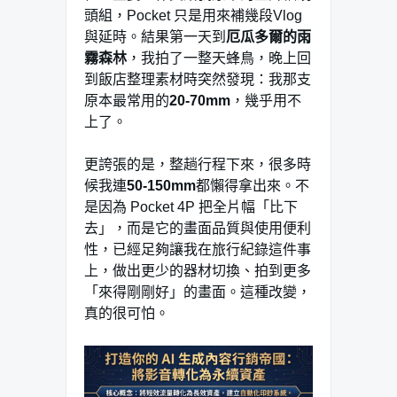
頭組，Pocket 只是用來補幾段Vlog
與延時。結果第一天到
厄瓜多爾的雨
霧森林
，我拍了一整天蜂鳥，晚上回
到飯店整理素材時突然發現：我那支
原本最常用的
20-70mm
，幾乎用不
上了。
更誇張的是，整趟行程下來，很多時
候我連
50-150mm
都懶得拿出來。不
是因為 Pocket 4P 把全片幅「比下
去」，而是它的畫面品質與使用便利
性，已經足夠讓我在旅行紀錄這件事
上，做出更少的器材切換、拍到更多
「來得剛剛好」的畫面。這種改變，
真的很可怕。