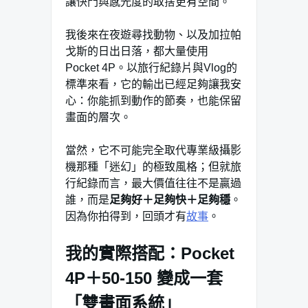
讓快門與感光度的取捨更有空間。
我後來在夜遊尋找動物、以及加拉帕
戈斯的日出日落，都大量使用
Pocket 4P。以旅行紀錄片與Vlog的
標準來看，它的輸出已經足夠讓我安
心：你能抓到動作的節奏，也能保留
畫面的層次。
當然，它不可能完全取代專業級攝影
機那種「迷幻」的極致風格；但就旅
行紀錄而言，最大價值往往不是贏過
誰，而是
足夠好＋足夠快＋足夠穩
。
因為你拍得到，回頭才有
故事
。
我的實際搭配：Pocket
4P＋50-150 變成一套
「雙畫面系統」