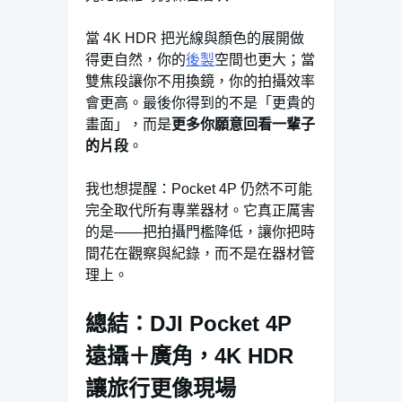
當 4K HDR 把光線與顏色的展開做
得更自然，你的
後製
空間也更大；當
雙焦段讓你不用換鏡，你的拍攝效率
會更高。最後你得到的不是「更貴的
畫面」，而是
更多你願意回看一輩子
的片段
。
我也想提醒：Pocket 4P 仍然不可能
完全取代所有專業器材。它真正厲害
的是——把拍攝門檻降低，讓你把時
間花在觀察與紀錄，而不是在器材管
理上。
總結：DJI Pocket 4P
遠攝＋廣角，4K HDR
讓旅行更像現場