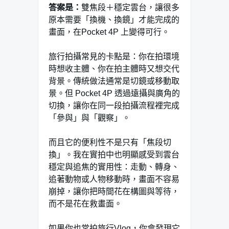
答案是：
雙焦段＋穩定雲台，讓很多
原本需要「換機、換鏡」才能完成的
畫面，在Pocket 4P 上變得可行。
旅行拍攝常見的卡點是：你在拍環境
時想收主體、你在拍主體時又想交代
背景。傳統做法通常是切鏡或移動取
景。但 Pocket 4P 透過遠攝與廣角的
切換，讓你在同一段拍攝流程裡完成
「參與」與「觀察」。
而且它的便利性不是只有「焦段切
換」。我在實拍中也明顯感受到雲台
穩定與追焦的實用性：走動、轉身、
追著動物或人物移動時，畫面不容易
崩掉，讓你把時間花在構圖與等待，
而不是花在救畫面。
如果你也常拍旅行Vlog，你會發現它