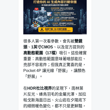
很多人第一次看參數，會先被
雙鏡
頭
、
1英寸CMOS
、以及官方提到的
高動態範圍（17檔）
吸引。這些確實
重要：高動態範圍意味著暗部能拉、
亮部不容易炸；但我真正驚喜的是，
Pocket 4P 讓光線「舒展」，讓顏色
「舒展」。
在
HDR杜比視界
的呈現下，雨林葉
片反光、蜂鳥羽毛的金屬光澤、加拉
帕戈斯海面日出、火山岩在夕陽底下
的細微暖色變化，都不只是更鮮豔，