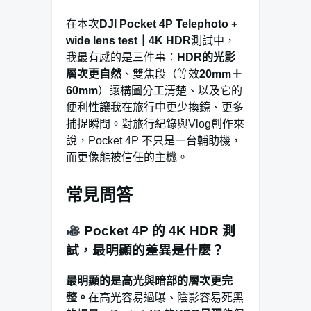
在本次
DJI Pocket 4P Telephoto +
wide lens test｜4K HDR
測試中，
我最有感的是三件事：
HDR的光影
層次更自然
、雙焦段（等效
20mm＋
60mm
）讓構圖分工清楚、以及它的
便利性讓我在旅行中更少換鏡、更多
捕捉瞬間。對旅行紀錄與Vlog創作來
說，Pocket 4P 不只是一台輔助機，
而更像能被信任的主機。
常見問答
Pocket 4P 的 4K HDR 測
試，最明顯的差異是什麼？
最明顯的是高光與暗部的層次更完
整。
在高光容易過曝、陰影容易死黑