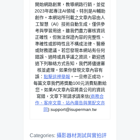
開始網路創業，教導網路行銷，並從
2023年起專注AI領域，特別是AI輔助
創作。本網站所刊載之文章內容由人
工智慧（AI）技術自動生成，僅供參
考與學習用途。雖我們盡力審核資訊
正確性，但無法保證內容的完整性、
準確性或即時性且不構成法律、醫療
或財務建議。若您發現本網站有任何
錯誤、過時或具爭議之資訊，歡迎透
過下列聯絡方式告知，我們將儘速審
核並處理。如果你發現文章內容有
誤：
點擊這裡舉報
。一旦修正成功，
每篇文章我們將獎勵100元消費點數給
您。如果AI文章內容將貴公司的資訊
寫錯，文章下架請求請來信(
商務合
作、客座文章、站內廣告與業配文亦
同
):
support@isuperman.tw
Categories:
攝影器材測試與實拍評