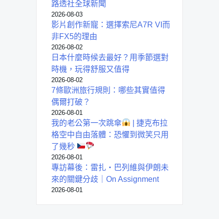
路透社全球新聞
2026-08-03
影片創作新寵：選擇索尼A7R VI而
非FX5的理由
2026-08-02
日本什麼時候去最好？用季節選對
時機，玩得舒服又值得
2026-08-02
7條歐洲旅行規則：哪些其實值得
偶爾打破？
2026-08-01
我的老公第一次跳傘
| 捷克布拉
格空中自由落體：恐懼到微笑只用
了幾秒
2026-08-01
專訪幕後：雷扎・巴列維與伊朗未
來的關鍵分歧｜On Assignment
2026-08-01