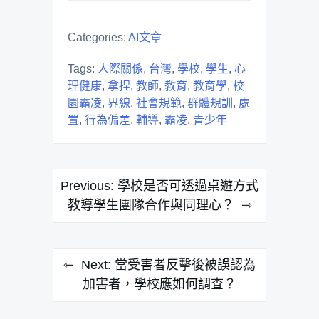
Categories:
AI文章
Tags:
人際關係
,
台灣
,
學校
,
學生
,
心
理健康
,
拿捏
,
教師
,
教育
,
教育學
,
校
園霸凌
,
界線
,
社會規範
,
群體規訓
,
處
置
,
行為偏差
,
輔導
,
霸凌
,
青少年
文
Previous:
學校是否可透過桌遊方式
章
教導學生團隊合作與同理心？
導
覽
Next:
當受害者反擊後被誤認為
加害者，學校應如何調查？