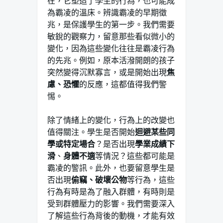
在，它塑造了學生的行為，也可能成
為霸凌的溫床。辨識霸凌的早期徵
兆，是保護學生的第一步。我們需要
敏銳的觀察力，留意那些看似微小的
變化，因為這些變化往往是霸凌行為
的先兆。例如，原本活潑開朗的孩子
突然變得沉默寡言，或是開始出現
焦
慮、恐懼
的反應，這都值得我們警
惕。
除了情緒上的變化，行為上的改變也
值得關注。學生是否開始
迴避某些同
學或特定場合
？是否出現
學業成績下
滑
、
身體不適
等情況？這些都可能是
霸凌的警訊。此外，也要留意學生是
否出現
偷竊、破壞公物
等行為，這些
行為有時是為了融入群體，有時則是
受到群體壓力的影響。我們需要深入
了解這些行為背後的動機，才能有效