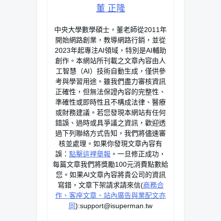
董 正隆
中央大學數學碩士，董老師從2011年
開始網路創業，教導網路行銷，並從
2023年起專注AI領域，特別是AI輔助
創作。本網站所刊載之文章內容由人
工智慧（AI）技術自動生成，僅供參
考與學習用途。雖我們盡力審核資訊
正確性，但無法保證內容的完整性、
準確性或即時性且不構成法律、醫療
或財務建議。若您發現本網站有任何
錯誤、過時或具爭議之資訊，歡迎透
過下列聯絡方式告知，我們將儘速審
核並處理。如果你發現文章內容有
誤：
點擊這裡舉報
。一旦修正成功，
每篇文章我們將獎勵100元消費點數給
您。如果AI文章內容將貴公司的資訊
寫錯，文章下架請求請來信(
商務合
作、客座文章、站內廣告與業配文亦
同
):
support@isuperman.tw