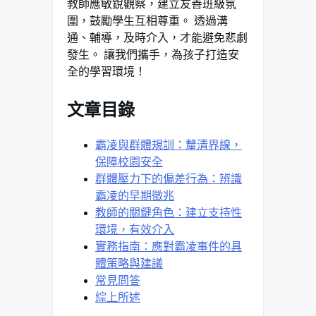
教師應敏銳觀察，建立友善班級氛
圍，鼓勵學生互相尊重。 透過溝
通、輔導，及時介入，才能避免悲劇
發生。 讓我們攜手，為孩子打造安
全的學習環境！
文章目錄
霸凌與群體規訓：釐清界線，
保障校園安全
群體壓力下的偏差行為：辨識
霸凌的早期徵兆
教師的關鍵角色：建立支持性
環境，有效介入
實務指南：應對霸凌事件的具
體策略與建議
常見問答
綜上所述