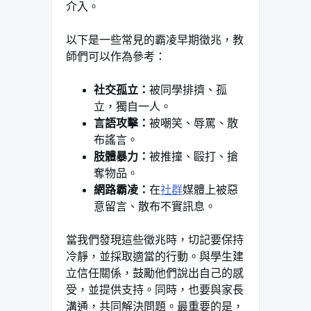
介入。
以下是一些常見的霸凌早期徵兆，教
師們可以作為參考：
社交孤立：
被同學排擠、孤
立，獨自一人。
言語攻擊：
被嘲笑、辱罵、散
布謠言。
肢體暴力：
被推撞、毆打、搶
奪物品。
網路霸凌：
在
社群
媒體上被惡
意留言、散布不實訊息。
當我們發現這些徵兆時，切記要保持
冷靜，並採取適當的行動。與學生建
立信任關係，鼓勵他們說出自己的感
受，並提供支持。同時，也要與家長
溝通，共同解決問題。最重要的是，