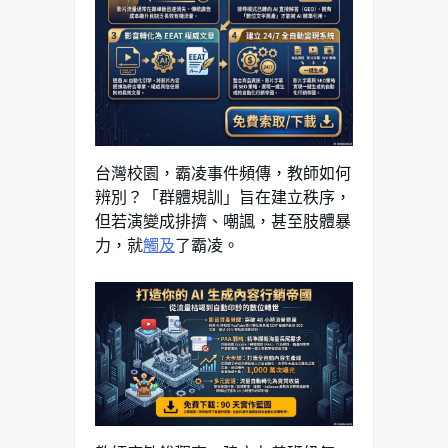
台灣校園，霸凌事件頻傳，教師如何
辨別？「群體規訓」旨在建立秩序，
但若演變成排擠、嘲諷，甚至肢體暴
力，就
觸及
了霸凌。