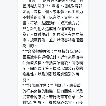
* **解答：** 兩者最大的區別在於**意
圖與權力關係**。霸凌，根據教育部
定義，是指「個人或集體，藉由權力
不對等的關係，以言語、文字、圖
畫、符號、肢體動作、或其他方式，
故意針對他人造成身心傷害的行
為」。群體規訓，則通常旨在建立秩
序、規範行為，並非以傷害特定個體
為目的。
* **台灣數據佐證：** 根據教育部校
園霸凌事件通報統計，近年來霸凌事
件類型多樣，包括言語霸凌、關係霸
凌、網路霸凌等。這顯示霸凌行為的
複雜性，以及與群體規訓混淆的可
能。
* **教師應注意：** 判斷時，應著重
於行為背後的動機、權力關係，以及
受害者的感受。若行為帶有惡意、針
對特定對象，且造成身心傷害，即使