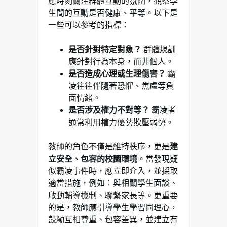
應時刻關注群體互動的氛圍，觀察學
生間的互動是否健康、平等。以下是
一些可以參考的指標：
是否針對特定對象？
群體規訓
應針對行為本身，而非個人。
是否造成心理或生理傷害？
霸
凌往往伴隨著恐懼、焦慮等負
面情緒。
是否涉及權力不對等？
霸凌者
通常利用權力優勢欺壓弱勢。
教師的角色不僅是維持秩序，更是
建
立安全、包容的校園環境
。當發現疑
似霸凌事件時，應立即介入，並採取
適當措施，例如：與相關學生面談、
啟動輔導機制、聯繫家長等。更重要
的是，教師應引導學生學習同理心，
鼓勵互相尊重、包容差異，並建立有