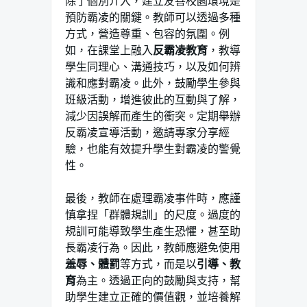
除了個別介入，建立友善校園環境是
預防霸凌的關鍵。教師可以透過多種
方式，營造尊重、包容的氛圍。例
如，在課堂上融入
反霸凌教育
，教導
學生同理心、溝通技巧，以及如何辨
識和應對霸凌。此外，鼓勵學生參與
班級活動，增進彼此的互動與了解，
減少因誤解而產生的衝突。定期舉辦
反霸凌宣導活動，邀請專家分享經
驗，也能有效提升學生對霸凌的警覺
性。
最後，教師在處理霸凌事件時，應謹
慎拿捏「群體規訓」的尺度。過度的
規訓可能導致學生產生恐懼，甚至助
長霸凌行為。因此，教師應避免使用
羞辱、體罰
等方式，而是以
引導、教
育
為主。透過正向的鼓勵與支持，幫
助學生建立正確的價值觀，並培養解